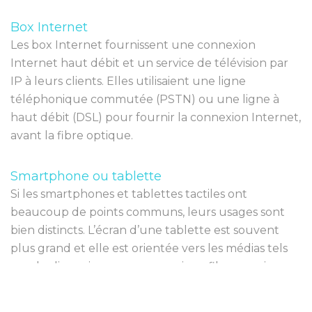
Box Internet
Les
box
Internet
four
n
iss
ent
une
con
nex
ion
Internet
ha
ut
dé
bit
et
un
service
de
t
é
lé
vision
par
IP
à
le
urs
clients
.
Ell
es
util
isai
ent
une
l
igne
t
é
lé
ph
on
ique
comm
ut
ée
(
P
ST
N
)
o
u
une
l
igne
à
ha
ut
dé
bit
(
DS
L
)
pour
four
nir
la
con
nex
ion
Internet,
avant la fibre optique.
Smartphone ou tablette
Si les smartphones et tablettes tactiles ont
beaucoup de points communs, leurs usages sont
bien distincts. L’écran d’une tablette est souvent
plus grand et elle est orientée vers les médias tels
que les livres, journaux, magazines, films, musiques,
jeux..