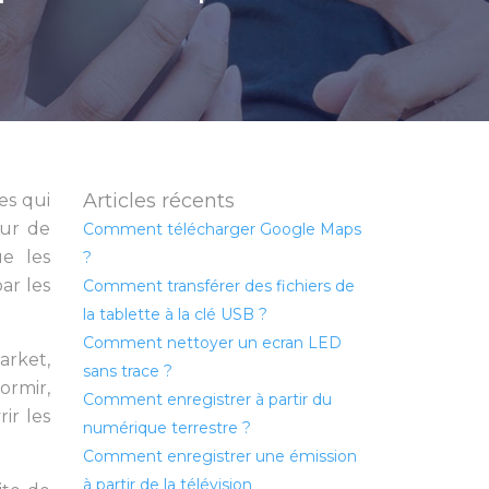
Articles récents
es qui
eur de
Comment télécharger Google Maps
e les
?
ar les
Comment transférer des fichiers de
la tablette à la clé USB ?
Comment nettoyer un ecran LED
arket,
sans trace ?
ormir,
Comment enregistrer à partir du
ir les
numérique terrestre ?
Comment enregistrer une émission
à partir de la télévision