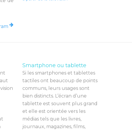
ite de
gram
Smartphone ou tablette
nt
Si les smartphones et tablettes
a
ut
tactiles ont beaucoup de points
é
vision
communs, leurs usages sont
bien distincts. L’écran d’une
tablette est souvent plus grand
et elle est orientée vers les
ut
médias tels que les livres,
a
journaux, magazines, films,