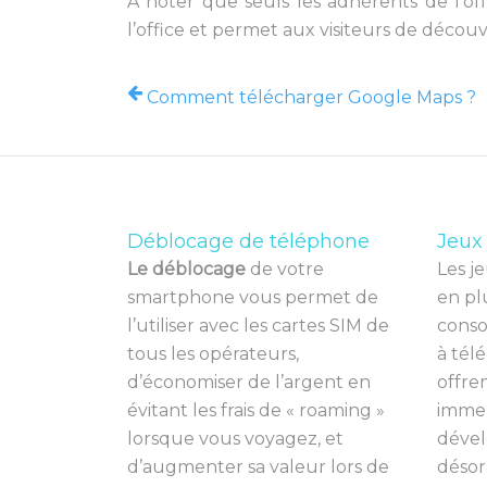
À noter que seuls les adhérents de l’offi
l’office et permet aux visiteurs de découvri
Comment télécharger Google Maps ?
Déblocage de téléphone
Jeux
Le déblocage
de votre
Les
je
smartphone vous permet de
en
pl
l’utiliser avec les cartes SIM de
cons
tous les opérateurs,
à
t
é
lé
d’économiser de l’argent en
off
re
évitant les frais de « roaming »
immer
lorsque vous voyagez, et
dé
vel
d’augmenter sa valeur lors de
d
és
o