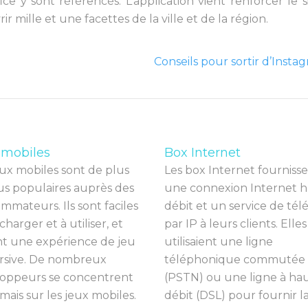
ce y sont référencés. L’application vient renforcer le s
r mille et une facettes de la ville et de la région.
Conseils pour sortir d’Insta
 mobiles
Box Internet
ux
mob
iles
s
ont
de
plus
Les
box
Internet
four
n
iss
e
us
popul
aires
a
up
r
è
s
des
une
con
nex
ion
Internet
h
omm
ateurs
.
I
ls
s
ont
fac
iles
dé
bit
et
un
service
de
t
é
l
charg
er
et
à
util
iser
,
et
par
IP
à
le
urs
clients
.
Ell
es
nt
une
exp
é
ri
ence
de
je
u
util
isai
ent
une
l
igne
sive
.
De
n
omb
re
ux
t
é
lé
ph
on
ique
comm
ut
ée
opp
e
urs
se
concent
rent
(
P
ST
N
)
o
u
une
l
igne
à
ha
rm
ais
sur
les
je
ux
mob
iles.
dé
bit
(
DS
L
)
pour
four
nir
l