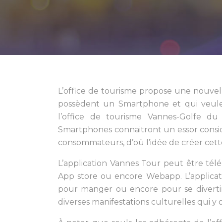
L’office de tourisme propose une nouvell
possèdent un Smartphone et qui veulen
l’office de tourisme Vannes-Golfe 
Smartphones connaitront un essor considéra
consommateurs, d’où l’idée de créer cet
L’application Vannes Tour peut être té
App store ou encore Webapp. L’applicat
pour manger ou encore pour se divertir 
diverses manifestations culturelles qui y o