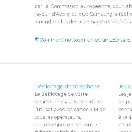
par la Commission européenne pour abus
faveur d’Apple et que Samsung a réellem
amendes plus des dommages et intérêts.
Comment nettoyer un ecran LED sans t
Déblocage de téléphone
Jeux
Le déblocage
de votre
Les
je
smartphone vous permet de
en
pl
l’utiliser avec les cartes SIM de
cons
tous les opérateurs,
à
t
é
lé
d’économiser de l’argent en
off
re