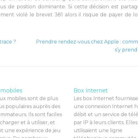
 de position dominante. Si cette décision est parta
ent violé le brevet 381 alors il risque de payer de l
race ?
Prendre rendez-vous chez Apple : com
s’y prend
 mobiles
Box Internet
ux
mob
iles
s
ont
de
plus
Les
box
Internet
four
n
iss
e
us
popul
aires
a
up
r
è
s
des
une
con
nex
ion
Internet
h
omm
ateurs
.
I
ls
s
ont
fac
iles
dé
bit
et
un
service
de
t
é
l
charg
er
et
à
util
iser
,
et
par
IP
à
le
urs
clients
.
Ell
es
nt
une
exp
é
ri
ence
de
je
u
util
isai
ent
une
l
igne