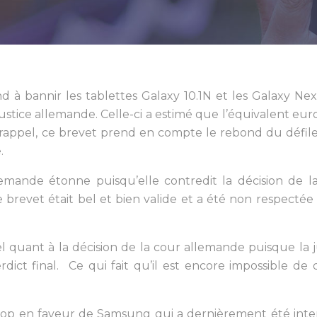
d à bannir les tablettes Galaxy 10.1N et les Galaxy Ne
stice allemande. Celle-ci a estimé que l’équivalent eu
r rappel, ce brevet prend en compte le rebond du défi
.
lemande étonne puisqu’elle contredit la décision de l
brevet était bel et bien valide et a été non respectée 
 quant à la décision de la cour allemande puisque la j
ict final. Ce qui fait qu’il est encore impossible de d
 trop en faveur de Samsung qui a dernièrement été inte