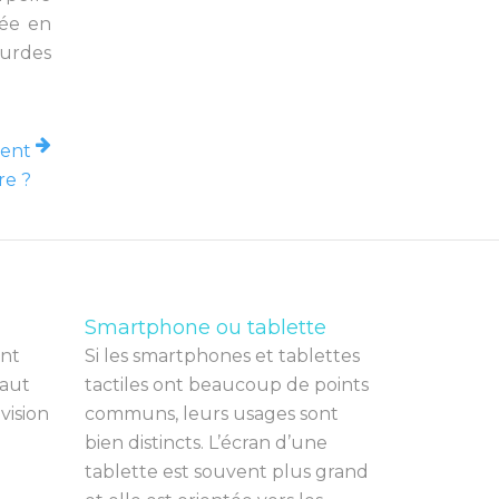
gée en
ourdes
ment
re ?
Smartphone ou tablette
nt
Si les smartphones et tablettes
a
ut
tactiles ont beaucoup de points
é
vision
communs, leurs usages sont
bien distincts. L’écran d’une
tablette est souvent plus grand