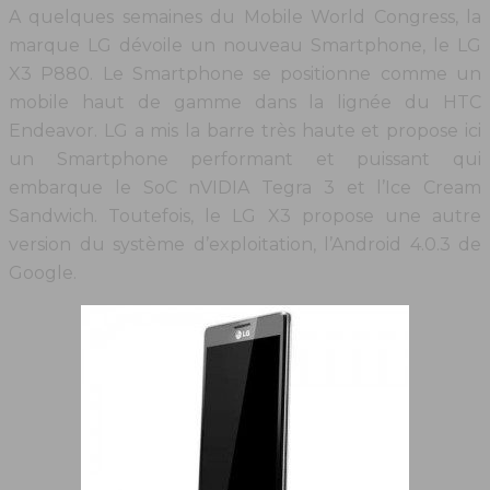
A quelques semaines du Mobile World Congress, la
marque LG dévoile un nouveau Smartphone, le LG
X3 P880. Le Smartphone se positionne comme un
mobile haut de gamme dans la lignée du HTC
Endeavor. LG a mis la barre très haute et propose ici
un Smartphone performant et puissant qui
embarque le SoC nVIDIA Tegra 3 et l’Ice Cream
Sandwich. Toutefois, le LG X3 propose une autre
version du système d’exploitation, l’Android 4.0.3 de
Google.