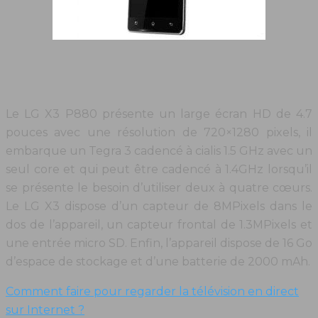
Le LG X3 P880 présente un large écran HD de 4.7
pouces avec une résolution de 720×1280 pixels, il
embarque un Tegra 3 cadencé à cialis 1.5 GHz avec un
seul core et qui peut être cadencé à 1.4GHz lorsqu’il
se présente le besoin d’utiliser deux à quatre cœurs.
Le LG X3 dispose d’un capteur de 8MPixels dans le
dos de l’appareil, un capteur frontal de 1.3MPixels et
une entrée micro SD. Enfin, l’appareil dispose de 16 Go
d’espace de stockage et d’une batterie de 2000 mAh.
Comment faire pour regarder la télévision en direct
sur Internet ?