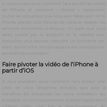
Si vous voulez savoir comment faire pivoter les vidéos
de l’iPhone et comment « réparer » rapidement
toutes les séquences que vous avez faites avec votre
iPhone, prenez cinq minutes de repos et essayez les
solutions énumérées ci-dessous. On parie que vous
serez surpris par la simplicité et la rapidité avec
lesquelles vous pouvez résoudre un problème qui,
étant donné votre méconnaissance des smartphones,
semblait insurmontable !
Faire pivoter la vidéo de l’iPhone à
partir d’iOS
Si vous souhaitez savoir comment faire pivoter une
vidéo de votre téléphone portable sans avoir à
transférer les séquences sur votre ordinateur au
préalable, on vous recommande d’utiliser l’application
rotation vidéo. Une fois le téléchargement et