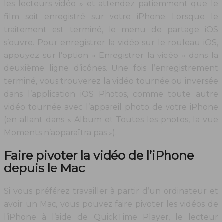
les lecteurs vidéo » et attendez patiemment que le
film soit enregistré sur votre iPhone. Lorsque le
traitement est terminé, le menu de partage iOS
s’ouvre. Pour enregistrer la vidéo sur le rouleau iOS,
appuyez sur l’option « Enregistrer la vidéo » dans la
deuxième ligne d’icônes. Une fois l’enregistrement
terminé, vous trouverez la vidéo tournée ou inversée
dans l’application iOS Photos, comme toute autre
vidéo tournée avec l’appareil photo de votre iPhone
(en allant dans « Album et Toutes les photos, la vue
Moments n’apparaîtra pas »).
Faire pivoter la vidéo de l’iPhone
depuis le Mac
Si vous préférez travailler à partir d’un ordinateur et
avoir un Mac, vous pouvez faire pivoter les vidéos de
l’iPhone à l’aide de QuickTime Player, le lecteur