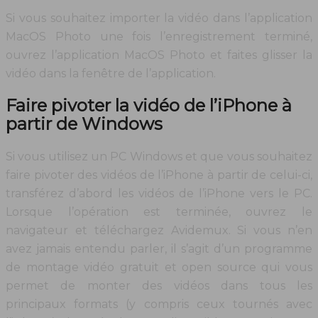
Si vous souhaitez importer la vidéo dans l’application
MacOS Photo une fois l’enregistrement terminé,
ouvrez l’application MacOS Photo et faites glisser la
vidéo dans la fenêtre de l’application.
Faire pivoter la vidéo de l’iPhone à
partir de Windows
Si vous utilisez un PC Windows et que vous souhaitez
faire pivoter des vidéos de l’iPhone à partir de celui-ci,
transférez d’abord les vidéos de l’iPhone vers le PC.
Lorsque l’opération est terminée, ouvrez le
navigateur et téléchargez Avidemux. Si vous n’en
avez jamais entendu parler, il s’agit d’un programme
de montage vidéo gratuit et open source qui vous
permet de monter des vidéos dans tous les
principaux formats (y compris ceux tournés avec