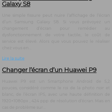
Galaxy S8
Une simple fissure peut nuire l’affichage de l’écran
d’un Samsung Galaxy S8. Si vous prévoyez un
changement d’écran pour remédier au
dysfonctionnement de votre tactile, le coût de
service est élevé. Alors que vous pouvez le réaliser
chez vous en…
Lire la suite
Changer l’écran d’un Huawei P9
Huawei P9 est un Smartphone Android de 5,2
pouces, considéré comme le roi de la photo noir et
blanc, de l’écran IPS, avec une haute définition de
1920×1080px , 424 ppp de résolution d’écran. Mais en
cas de problème sur…