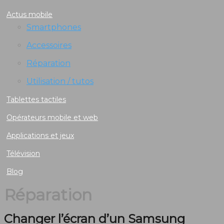
Actus mobile
Smartphones
Accessoires
Réparation
Utilisation / tutos
Tablettes tactiles
Opérateurs mobile et web
Applications et jeux
Télévision
Blog
Réparation
Changer l’écran d’un Samsung