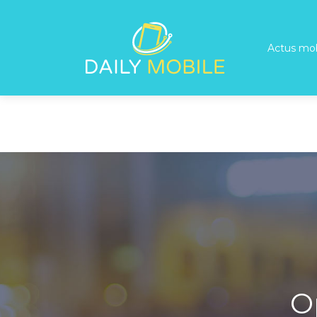
Actus mob
O