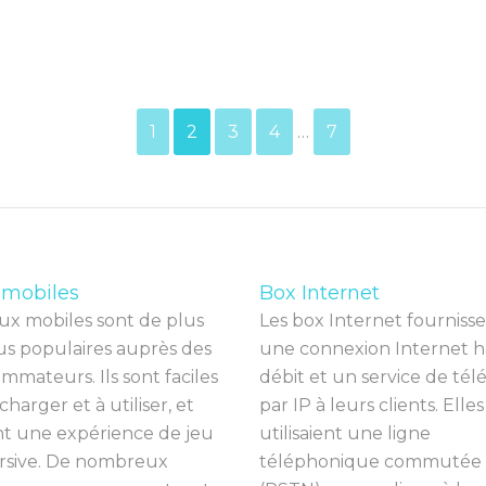
1
2
3
4
…
7
 mobiles
Box Internet
ux
mob
iles
s
ont
de
plus
Les
box
Internet
four
n
iss
e
us
popul
aires
a
up
r
è
s
des
une
con
nex
ion
Internet
h
omm
ateurs
.
I
ls
s
ont
fac
iles
dé
bit
et
un
service
de
t
é
l
charg
er
et
à
util
iser
,
et
par
IP
à
le
urs
clients
.
Ell
es
nt
une
exp
é
ri
ence
de
je
u
util
isai
ent
une
l
igne
sive
.
De
n
omb
re
ux
t
é
lé
ph
on
ique
comm
ut
ée