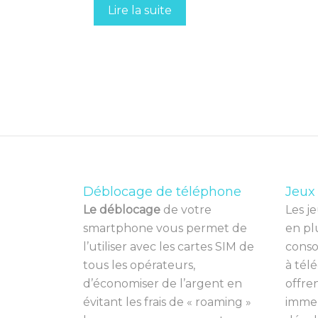
Lire la suite
Déblocage de téléphone
Jeux
Le déblocage
de votre
Les
je
smartphone vous permet de
en
pl
l’utiliser avec les cartes SIM de
cons
tous les opérateurs,
à
t
é
lé
d’économiser de l’argent en
off
re
évitant les frais de « roaming »
immer